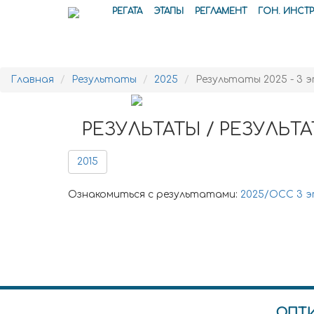
РЕГАТА
ЭТАПЫ
РЕГЛАМЕНТ
ГОН. ИНСТ
Главная
Результаты
2025
Результаты 2025 - 3 
РЕЗУЛЬТАТЫ / РЕЗУЛЬТАТ
2015
Ознакомиться с результатами:
2025/ОСС 3 э
ОПТИ