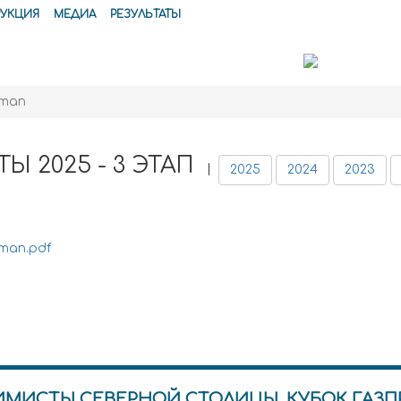
РУКЦИЯ
МЕДИА
РЕЗУЛЬТАТЫ
этап
Ы 2025 - 3 ЭТАП
|
2025
2024
2023
тап.pdf
МИСТЫ СЕВЕРНОЙ СТОЛИЦЫ. КУБОК ГАЗ